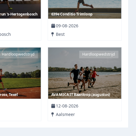
run 's-Hertogenbosch
639e Conditio Trimloop
09-08-2026
bosch
Best
Hardloopwedstrijd
Hardloopwedstrijd
oss, Texel
AVA MICA IT Baanloop (augustus)
12-08-2026
Aalsmeer