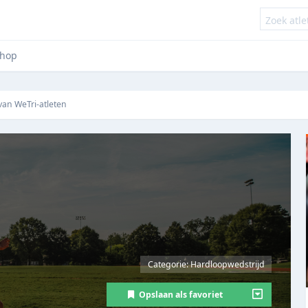
hop
 van WeTri-atleten
Categorie: Hardloopwedstrijd
Opslaan als favoriet