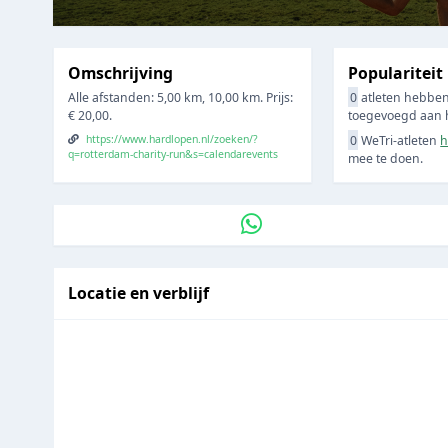
Omschrijving
Populariteit
Alle afstanden: 5,00 km, 10,00 km. Prijs:
0
atleten hebben
€ 20,00.
toegevoegd aan hu
https://www.hardlopen.nl/zoeken/?
0
WeTri-atleten
h
q=rotterdam-charity-run&s=calendarevents
mee te doen.
Locatie en verblijf