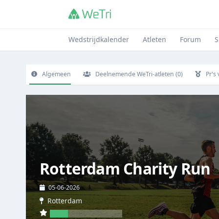
Wedstrijdkalender
Atleten
Forum
S
Algemeen
Deelnemende WeTri-atleten (0)
Pr's
Rotterdam Charity Run
05-06-2026
Rotterdam