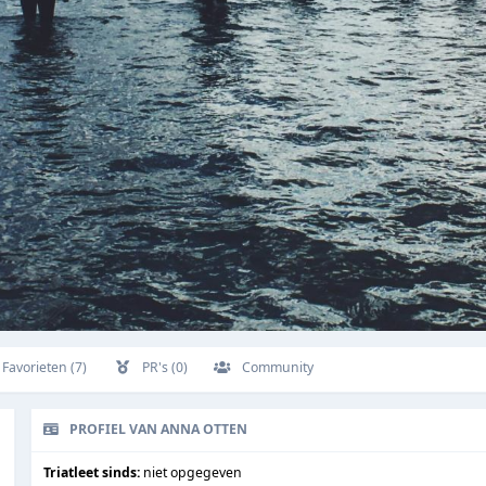
Favorieten (7)
PR's (0)
Community
PROFIEL VAN ANNA OTTEN
Triatleet sinds:
niet opgegeven