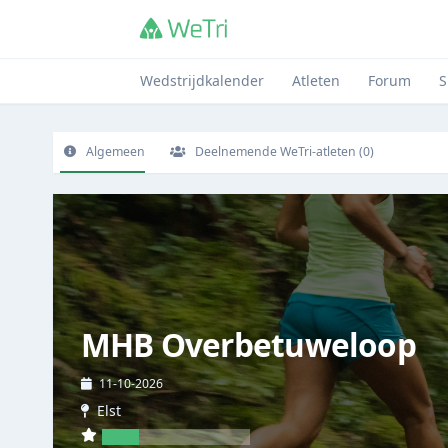
Wedstrijdkalender
Atleten
Forum
S
Algemeen
Deelnemende WeTri-atleten (0)
MHB Overbetuweloop
11-10-2026
Elst