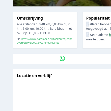
Omschrijving
Populariteit
Alle afstanden: 0,40 km, 0,80 km, 1,30
0
atleten hebben
km, 5,00 km, 10,00 km. Bereikbaar met
toegevoegd aan hu
ov. Prijs: € 5,00 - € 13,00.
0
WeTri-atleten
h
https://www.hardlopen.nl/zoeken/?q=mhb-
mee te doen.
overbetuweloop&s=calendarevents
Locatie en verblijf