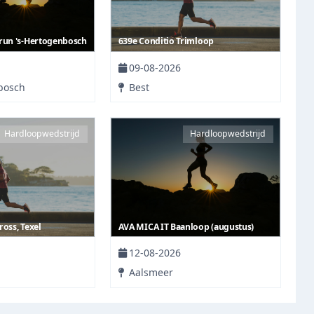
run 's-Hertogenbosch
639e Conditio Trimloop
09-08-2026
bosch
Best
Hardloopwedstrijd
Hardloopwedstrijd
oss, Texel
AVA MICA IT Baanloop (augustus)
12-08-2026
Aalsmeer