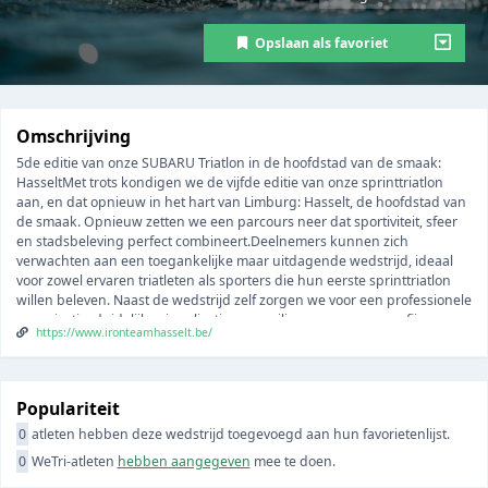
Opslaan als favoriet
Omschrijving
5de editie van onze SUBARU Triatlon in de hoofdstad van de smaak:
HasseltMet trots kondigen we de vijfde editie van onze sprinttriatlon
aan, en dat opnieuw in het hart van Limburg: Hasselt, de hoofdstad van
de smaak. Opnieuw zetten we een parcours neer dat sportiviteit, sfeer
en stadsbeleving perfect combineert.Deelnemers kunnen zich
verwachten aan een toegankelijke maar uitdagende wedstrijd, ideaal
voor zowel ervaren triatleten als sporters die hun eerste sprinttriatlon
willen beleven. Naast de wedstrijd zelf zorgen we voor een professionele
organisatie, duidelijke signalisatie, een veilig parcours en een fijne
https://www.ironteamhasselt.be/
beleving voor zowel atleten als supporters. Trio -
BedrijventriatlonLimburgs Kampioenschap
Populariteit
0
atleten hebben deze wedstrijd toegevoegd aan hun favorietenlijst.
0
WeTri-atleten
hebben aangegeven
mee te doen.