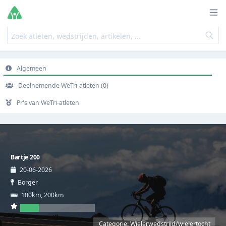
Algemeen
Deelnemende WeTri-atleten (0)
Pr's van WeTri-atleten
Bartje 200
20-06-2026
Borger
100km, 200km
Categorie: Wielerwedstrijd/wielertocht