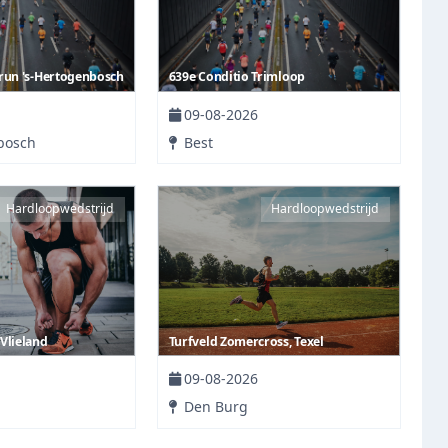
run 's-Hertogenbosch
639e Conditio Trimloop
09-08-2026
bosch
Best
Hardloopwedstrijd
Hardloopwedstrijd
Vlieland
Turfveld Zomercross, Texel
09-08-2026
Den Burg