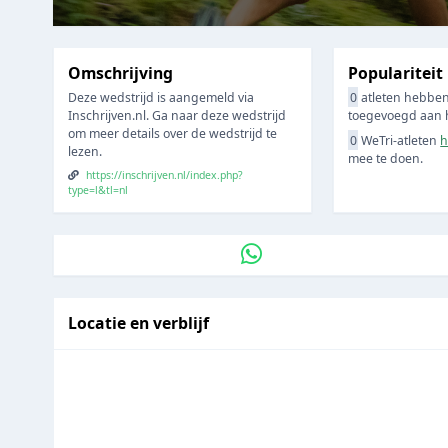
Omschrijving
Populariteit
Deze wedstrijd is aangemeld via
0
atleten hebben
Inschrijven.nl. Ga naar deze wedstrijd
toegevoegd aan hu
om meer details over de wedstrijd te
0
WeTri-atleten
h
lezen.
mee te doen.
https://inschrijven.nl/index.php?
type=l&tl=nl
Locatie en verblijf