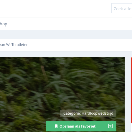
hop
 van WeTri-atleten
Categorie: Hardloopwedstrijd
Opslaan als favoriet