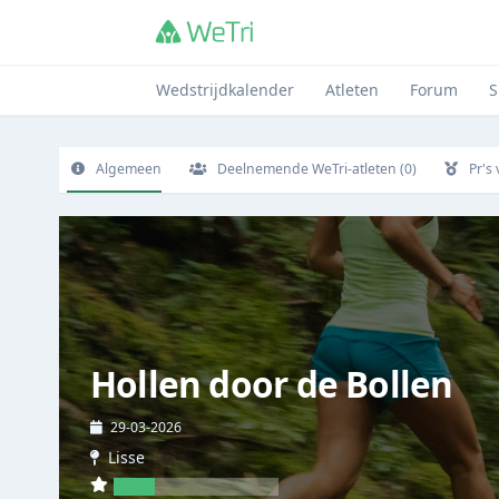
Wedstrijdkalender
Atleten
Forum
S
Algemeen
Deelnemende WeTri-atleten (0)
Pr's
Hollen door de Bollen
29-03-2026
Lisse