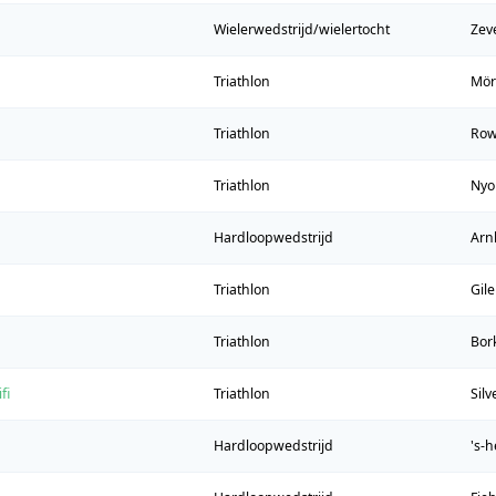
Wielerwedstrijd/wielertocht
Zev
Triathlon
Mör
Triathlon
Row
Triathlon
Nyo
Hardloopwedstrijd
Ar
Triathlon
Gil
Triathlon
Bor
fi
Triathlon
Sil
Hardloopwedstrijd
's-