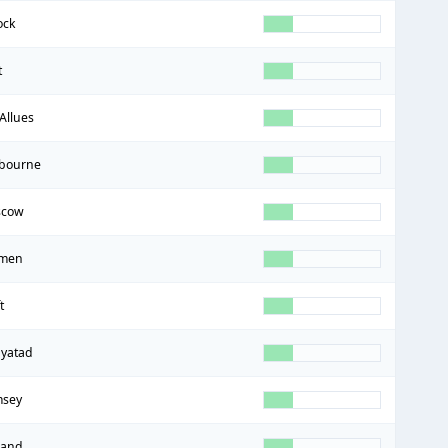
ock
t
Allues
bourne
scow
men
t
yatad
sey
land