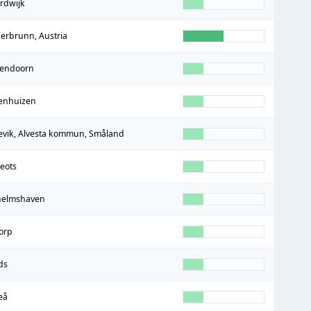
rdwijk
berbrunn, Austria
lendoorn
enhuizen
evik, Alvesta kommun, Småland
Neots
helmshaven
torp
ds
eå