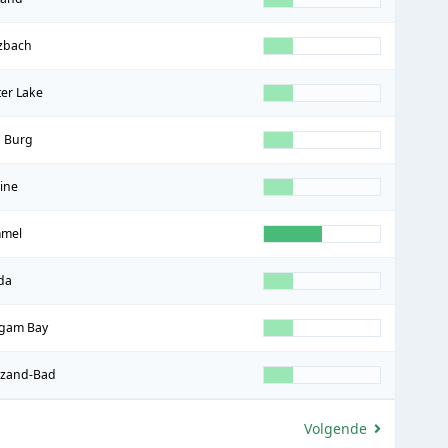
zbach
ter Lake
 Burg
ine
mel
da
gam Bay
zand-Bad
Volgende