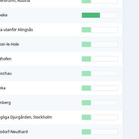
berbrunn, Austria
beke
la utanför Alingsås
ton-le-Hole
thofen
schau
eka
nberg
gliga Djurgården, Stockholm
lsdorf-Neuthard