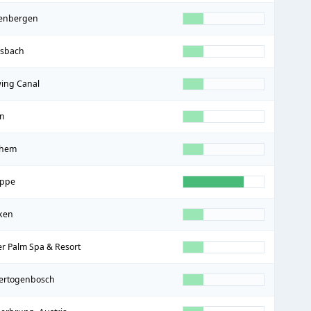
enbergen
sbach
ing Canal
n
nhem
eppe
ken
ver Palm Spa & Resort
hertogenbosch