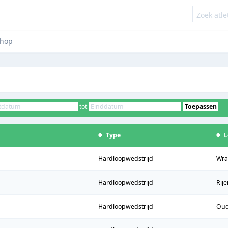
hop
tot
Toepassen
Type
L
Hardloopwedstrijd
Wra
Hardloopwedstrijd
Rij
Hardloopwedstrijd
Ou