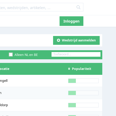
Inloggen
Wedstrijd aanmelden
Alleen NL en BE
ocatie
Populariteit
ngell
en
ddorp