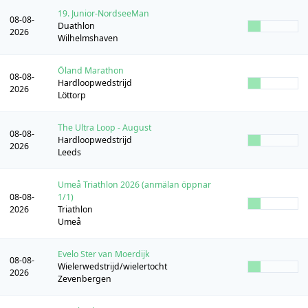
19. Junior-NordseeMan
08-08-
Duathlon
2026
Wilhelmshaven
Öland Marathon
08-08-
Hardloopwedstrijd
2026
Löttorp
The Ultra Loop - August
08-08-
Hardloopwedstrijd
2026
Leeds
Umeå Triathlon 2026 (anmälan öppnar
08-08-
1/1)
2026
Triathlon
Umeå
Evelo Ster van Moerdijk
08-08-
Wielerwedstrijd/wielertocht
2026
Zevenbergen