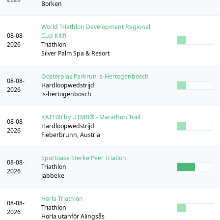
Borken
World Triathlon Development Regional
08-08-
Cup Kilifi
2026
Triathlon
Silver Palm Spa & Resort
Oosterplas Parkrun 's-Hertogenbosch
08-08-
Hardloopwedstrijd
2026
's-hertogenbosch
KAT100 by UTMB® - Marathon Trail
08-08-
Hardloopwedstrijd
2026
Fieberbrunn, Austria
Sportoase Sterke Peer Triatlon
08-08-
Triathlon
2026
Jabbeke
Horla Triathlon
08-08-
Triathlon
2026
Horla utanför Alingsås