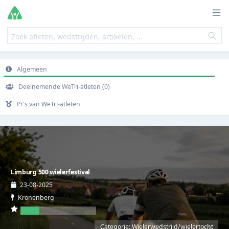
Algemeen
Deelnemende WeTri-atleten (0)
Pr's van WeTri-atleten
Limburg 500 wielerfestival
23-08-2025
Kronenberg
Categorie: Wielerwedstrijd/wielertocht