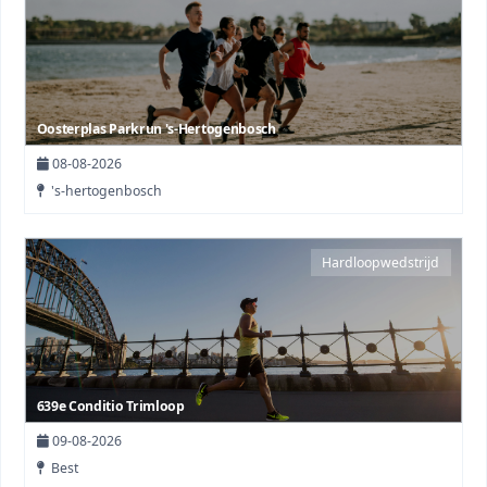
Oosterplas Parkrun 's-Hertogenbosch
08-08-2026
's-hertogenbosch
Hardloopwedstrijd
639e Conditio Trimloop
09-08-2026
Best