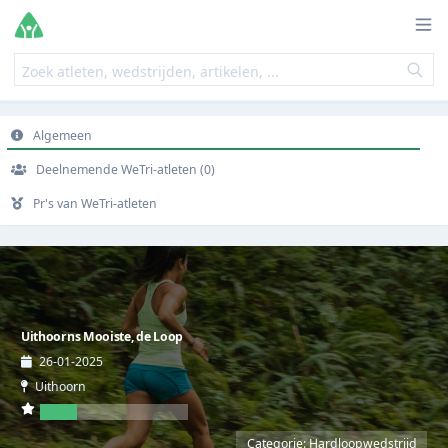
Algemeen
Deelnemende WeTri-atleten (0)
Pr's van WeTri-atleten
Uithoorns Mooiste, de Loop
26-01-2025
Uithoorn
Categorie: Hardloopwedstrijd