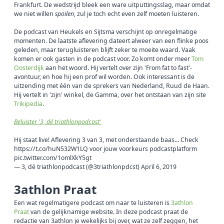
Frankfurt. De wedstrijd bleek een ware uitputtingsslag, maar omdat
we niet willen
spoilen
, zul je toch echt even zelf moeten luisteren.
De podcast van Heukels en Sijtsma verschijnt op onregelmatige
momenten. De laatste aflevering dateert alweer van een flinke poos
geleden, maar terugluisteren blijft zeker te moeite waard. Vaak
komen er ook gasten in de podcast voor. Zo komt onder meer
Tom
Oosterdijk
aan het woord. Hij vertelt over zijn 'From fat to fast'-
avontuur, en hoe hij een prof wil worden. Ook interessant is de
uitzending met één van de sprekers van Nederland, Ruud de Haan.
Hij vertelt in 'zijn' winkel, de Gamma, over het ontstaan van zijn site
Trikipedia
.
Beluister '3, dé triathlonpodcast'
Hij staat live! Aflevering 3 van 3, met onderstaande baas... Check
https://t.co/huN532W1LQ
voor jouw voorkeurs podcastplatform
pic.twitter.com/1omlXkY5gt
— 3, dé triathlonpodcast (@3triathlonpdcst)
April 6, 2019
3athlon Praat
Een wat regelmatigere podcast om naar te luisteren is
3athlon
Praat
van de gelijknamige website. In deze podcast praat de
redactie van 3athlon je wekelijks bij over, wat ze zelf zeggen, het