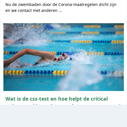
Nu de zwembaden door de Corona-maatregelen dicht zijn
en we contact met anderen ...
Wat is de css-test en hoe helpt de critical
swim speed je om beter te kunnen zwemmen?
Iedere serieuze zwemmer komt een keer in aanmerking met
de css-test. Maar o...
Over
Faq
Privacy
Met
uit Brabant