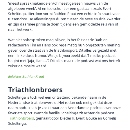
'meest spraakmakende en/of meest gelezen nieuws van de
afgelopen week'. Af en toe schuift er een gast aan, zoals Evert
Scheltinga. Hierdoor vormt 3athlon Praat een echte info-snack voor
tussendoor. De afleveringen duren tussen de twee en drie kwartier
en zijn daarmee prima te doen tijdens een gemiddelde reis van of
naar het werk.
Wat niet onbesproken mag blijven, is het feit dat de 3athlon-
redacteuren Tim en Hans ook regelmatig hun ongezouten mening
geven over de staat van de triathlonsport. Dit alles vergezeld met
een flinke dosis humor. Wist je bijvoorbeeld dat Tim elke podcast
begint met 'Jaja, Hans...'? Dit alles maakt de podcast wat ons betreft
zeker de moeite waard.
Beluister 3athlon Praat
Triathlonbroers
Scheltinga is toch wel een ontzettend bekende naam in de
Nederlandse triathlonwereld. Het is dan ook niet gek dat deze
naam opduikt als je zoekt naar een Nederlandse podcast over onze
favoriete sport. Want de familie Scheltinga zit achter de podcast
Triathlonbroers
, gemaakt door Diederik, Evert, Bouke en Cornelis
Scheltinga.