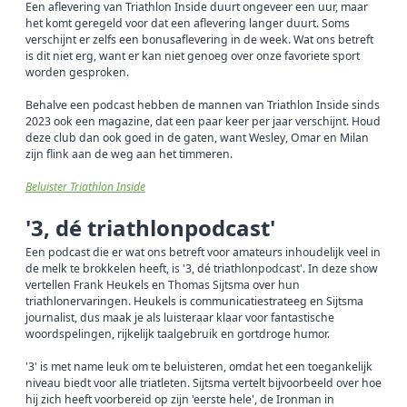
Een aflevering van Triathlon Inside duurt ongeveer een uur, maar
het komt geregeld voor dat een aflevering langer duurt. Soms
verschijnt er zelfs een bonusaflevering in de week. Wat ons betreft
is dit niet erg, want er kan niet genoeg over onze favoriete sport
worden gesproken.
Behalve een podcast hebben de mannen van Triathlon Inside sinds
2023 ook een magazine, dat een paar keer per jaar verschijnt. Houd
deze club dan ook goed in de gaten, want Wesley, Omar en Milan
zijn flink aan de weg aan het timmeren.
Beluister Triathlon Inside
'3, dé triathlonpodcast'
Een podcast die er wat ons betreft voor amateurs inhoudelijk veel in
de melk te brokkelen heeft, is '3, dé triathlonpodcast'. In deze show
vertellen Frank Heukels en Thomas Sijtsma over hun
triathlonervaringen. Heukels is communicatiestrateeg en Sijtsma
journalist, dus maak je als luisteraar klaar voor fantastische
woordspelingen, rijkelijk taalgebruik en gortdroge humor.
'3' is met name leuk om te beluisteren, omdat het een toegankelijk
niveau biedt voor alle triatleten. Sijtsma vertelt bijvoorbeeld over hoe
hij zich heeft voorbereid op zijn 'eerste hele', de Ironman in