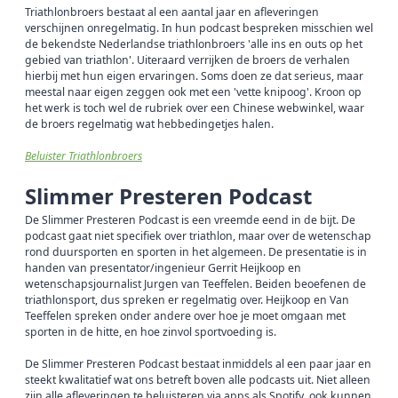
Triathlonbroers bestaat al een aantal jaar en afleveringen
verschijnen onregelmatig. In hun podcast bespreken misschien wel
de bekendste Nederlandse triathlonbroers 'alle ins en outs op het
gebied van triathlon'. Uiteraard verrijken de broers de verhalen
hierbij met hun eigen ervaringen. Soms doen ze dat serieus, maar
meestal naar eigen zeggen ook met een 'vette knipoog'. Kroon op
het werk is toch wel de rubriek over een Chinese webwinkel, waar
de broers regelmatig wat hebbedingetjes halen.
Beluister Triathlonbroers
Slimmer Presteren Podcast
De Slimmer Presteren Podcast is een vreemde eend in de bijt. De
podcast gaat niet specifiek over triathlon, maar over de wetenschap
rond duursporten en sporten in het algemeen. De presentatie is in
handen van presentator/ingenieur Gerrit Heijkoop en
wetenschapsjournalist Jurgen van Teeffelen. Beiden beoefenen de
triathlonsport, dus spreken er regelmatig over. Heijkoop en Van
Teeffelen spreken onder andere over hoe je moet omgaan met
sporten in de hitte, en hoe zinvol sportvoeding is.
De Slimmer Presteren Podcast bestaat inmiddels al een paar jaar en
steekt kwalitatief wat ons betreft boven alle podcasts uit. Niet alleen
zijn alle afleveringen te beluisteren via apps als Spotify, ook kunnen